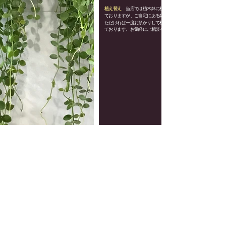
植え替え
当店では植木鉢に植えて販売し
ておりますが、ご自宅にある鉢をお持ちい
ただければ一度お預かりして植え替えもし
ております。
お気軽にご相談ください。